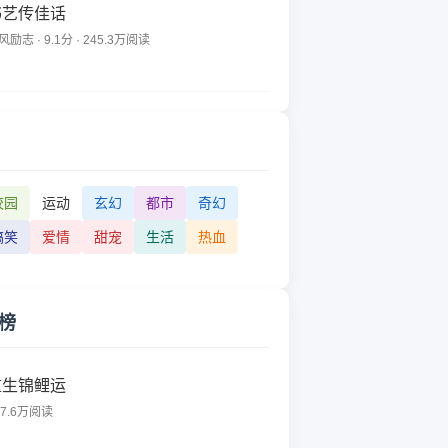
书艺传佳话
风励志 · 9.1分 · 245.3万阅读
校园
运动
玄幻
都市
奇幻
搞笑
爱情
甜宠
生活
热血
榜
重生锦鲤运
77.6万阅读