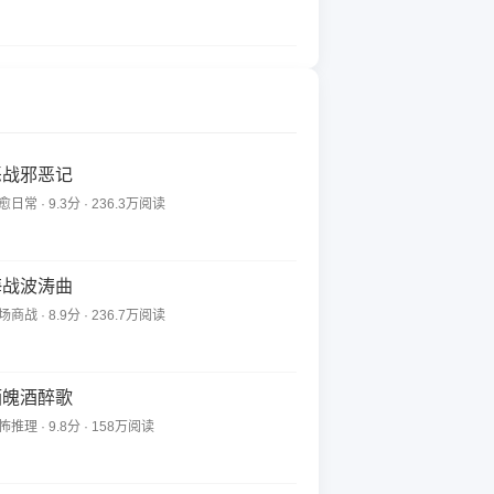
恶战邪恶记
愈日常 · 9.3分 · 236.3万阅读
海战波涛曲
场商战 · 8.9分 · 236.7万阅读
酒魄酒醉歌
怖推理 · 9.8分 · 158万阅读