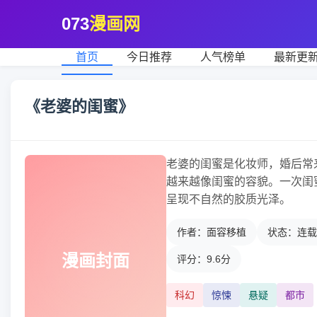
073
漫画网
首页
今日推荐
人气榜单
最新更
《老婆的闺蜜》
老婆的闺蜜是化妆师，婚后常
越来越像闺蜜的容貌。一次闺
呈现不自然的胶质光泽。
作者：面容移植
状态：连载
漫画封面
评分：9.6分
科幻
惊悚
悬疑
都市