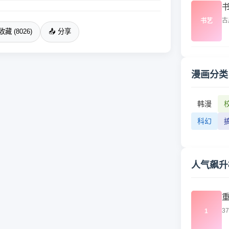
古
书艺
收藏 (8026)
📤 分享
漫画分类
韩漫
科幻
人气飙升
3
1