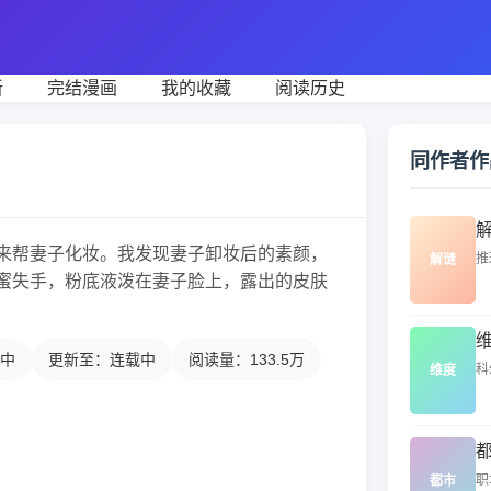
新
完结漫画
我的收藏
阅读历史
同作者作
来帮妻子化妆。我发现妻子卸妆后的素颜，
推
解谜
蜜失手，粉底液泼在妻子脸上，露出的皮肤
中
更新至：连载中
阅读量：133.5万
科
维度
职
都市