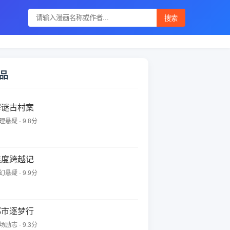
搜索
品
解谜古村案
理悬疑 · 9.8分
维度跨越记
幻悬疑 · 9.9分
都市逐梦行
场励志 · 9.3分