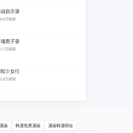
神战启示录
19.6万阅读
君魂君子录
97.7万阅读
相知少女行
13.6万阅读
漫画
韩漫免费漫画
漫画韩漫网址